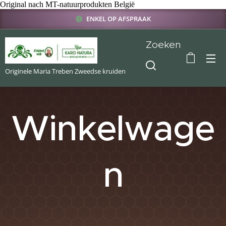
Original nach MT-natuurprodukten België
ENKEL OP AFSPRAAK
Zoeken
Originele Maria Treben Zweedse kruiden
Winkelwage
n