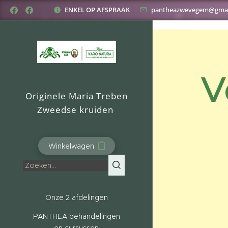
Original nach MT-natuurprodukten België
ENKEL OP AFSPRAAK
pantheazwevegem@gmai
V
Originele Maria Treben
Zweedse kruiden
Winkelwagen
Onze 2 afdelingen
PANTHEA behandelingen