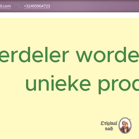
l.com
+32495904723
erdeler worde
unieke pro