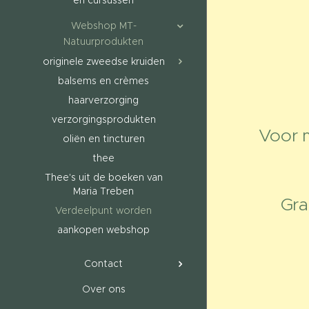
en cursussen
Met vee
Webshop MT-
Natuurprodukten
originele zweedse kruiden
balsems en crèmes
haarverzorging
verzorgingsprodukten
Voor m
oliën en tincturen
thee
Thee's uit de boeken van
Maria Treben
Gra
Verdeelpunt worden
aankopen webshop
Contact
Over ons