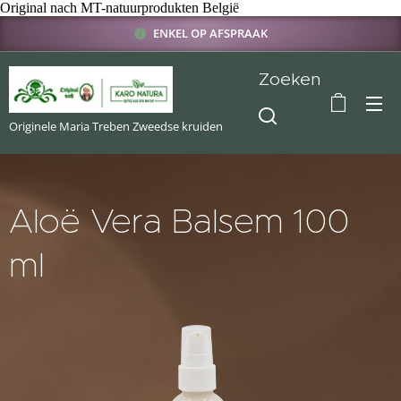
Original nach MT-natuurprodukten België
ENKEL OP AFSPRAAK
Zoeken
Originele Maria Treben Zweedse kruiden
Aloë Vera Balsem 100
ml