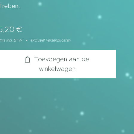
Treben.
5,20
€
rijs Incl. BTW
exclusief verzendkosten
Toevoegen aan de
winkelwagen