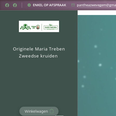
Original nach MT-natuurprodukten België
ENKEL OP AFSPRAAK
pantheazwevegem@gmai
Originele Maria Treben
Zweedse kruiden
Winkelwagen