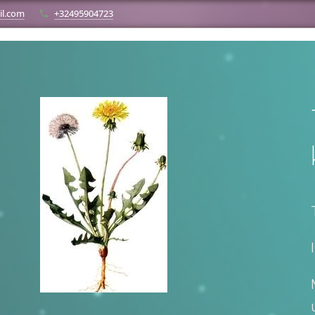
l.com
+32495904723