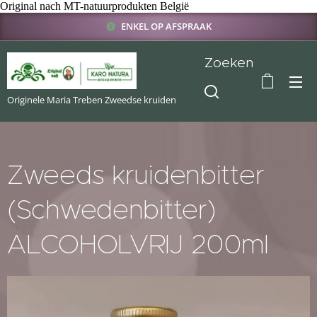
Original nach MT-natuurprodukten België
ENKEL OP AFSPRAAK
Zoeken
Originele Maria Treben Zweedse kruiden
Zweeds kruidenbitter
(Schwedenbitter)
ALCOHOLVRIJ 200ml