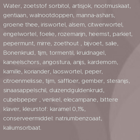
Water, zoetstof sorbitol, artisjok, nootmuskaat,
gentiaan, walnootdoppen, manna-ashars,
groene thee, iriswortel, alsem, citwerwortel,
engelwortel, foelie, rozemarijn, heemst, parkiet,
pepermunt, mirre, zoethout , bijvoet, salie,
Bonenkruid, tijm, tormentil, kruidnagel,
kaneelschors, angostura, anijs, kardemom,
kamille, koriander, laoswortel, peper,
citroenmelisse, tijm, saffloer, gember, steranijs,
sinaasappelschil, duizendguldenkruid,
cubebpeper , venkel, elecampane, bittere
klaver, kleurstof: karamel 0,1%,
conserveermiddel: natriumbenzoaat,
kaliumsorbaat.